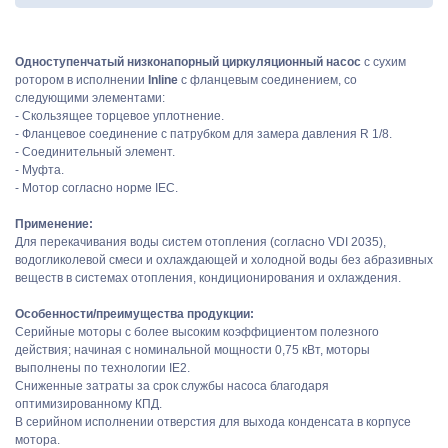
Одноступенчатый низконапорный циркуляционный насос
с сухим
ротором в исполнении
Inline
с фланцевым соединением, со
следующими элементами:
- Скользящее торцевое уплотнение.
- Фланцевое соединение с патрубком для замера давления R 1/8.
- Соединительный элемент.
- Муфта.
- Мотор согласно норме IEC.
Применение:
Для перекачивания воды систем отопления (согласно VDI 2035),
водогликолевой смеси и охлаждающей и холодной воды без абразивных
веществ в системах отопления, кондиционирования и охлаждения.
Особенности/преимущества продукции:
Серийные моторы с более высоким коэффициентом полезного
действия; начиная с номинальной мощности 0,75 кВт, моторы
выполнены по технологии IE2.
Сниженные затраты за срок службы насоса благодаря
оптимизированному КПД.
В серийном исполнении отверстия для выхода конденсата в корпусе
мотора.